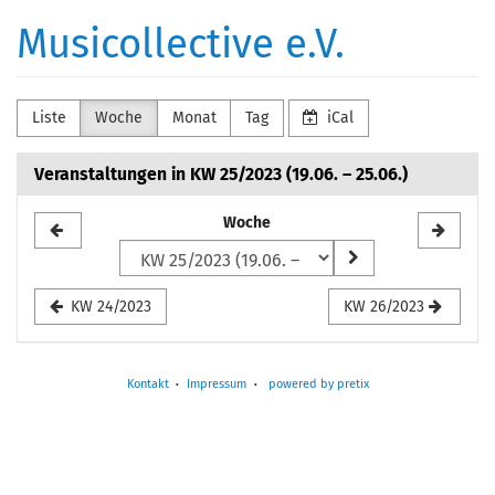
Zum
Musicollective e.V.
Haupt-
Inhalt
springen
Liste
Woche
Monat
Tag
iCal
Veranstaltungen in KW 25/2023 (19.06. – 25.06.)
Woche
Woche
zur
Anzeige
KW 24/2023
KW 26/2023
auswählen
Kontakt
Impressum
powered by pretix