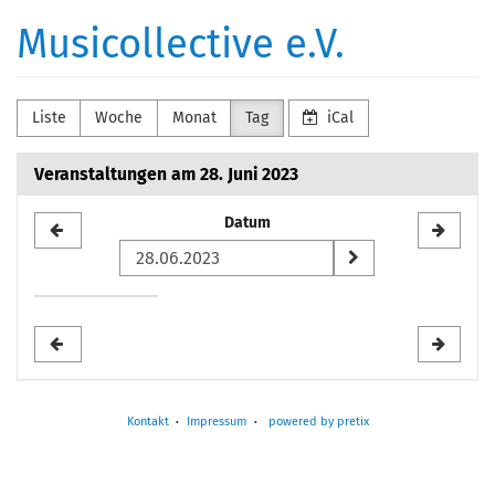
Zum
Musicollective e.V.
Haupt-
Inhalt
springen
Liste
Woche
Monat
Tag
iCal
Veranstaltungen am 28. Juni 2023
Datum
Datum
zur
Anzeige
auswählen
Kontakt
Impressum
powered by pretix