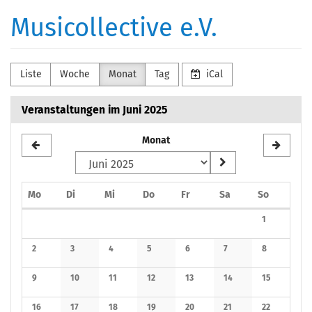
Zum
Musicollective e.V.
Haupt-
Inhalt
springen
Liste
Woche
Monat
Tag
iCal
Veranstaltungen im Juni 2025
Monat
Montag
Dienstag
Mittwoch
Donnerstag
Freitag
Samstag
Sonntag
Mo
Di
Mi
Do
Fr
Sa
So
Kalender
1
Keine Verans
2
3
4
5
6
7
8
Keine Veranstaltungen
Keine Veranstaltungen
Keine Veranstaltungen
Keine Veranstaltungen
Keine Veranstaltungen
Keine Veranstaltunge
Keine Verans
9
10
11
12
13
14
15
Keine Veranstaltungen
Keine Veranstaltungen
Keine Veranstaltungen
Keine Veranstaltungen
Keine Veranstaltungen
Keine Veranstaltunge
Keine Verans
16
17
18
19
20
21
22