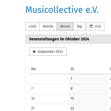
Zum
Musicollective e.V.
Haupt-
Inhalt
springen
Liste
Woche
Monat
Tag
iCal
Veranstaltungen im Oktober 2024
September 2024
Montag
Dienstag
Mo
Di
Kalender
Keine
1
Veranstaltungen
Keine
Keine
7
8
Veranstaltungen
Veranstaltungen
Keine
Keine
14
15
Veranstaltungen
Veranstaltungen
Keine
Keine
21
22