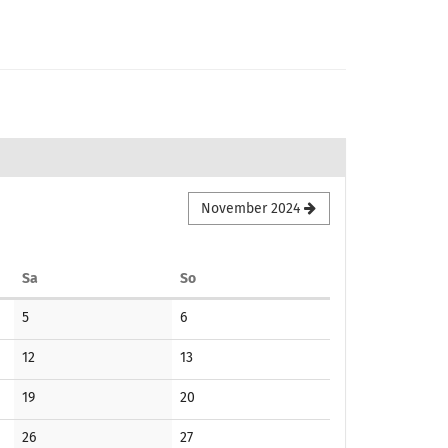
November 2024
Samstag
Sonntag
Sa
So
Keine
Keine
5
6
Veranstaltungen
Veranstaltungen
Keine
Keine
12
13
Veranstaltungen
Veranstaltungen
Keine
Keine
19
20
Veranstaltungen
Veranstaltungen
Keine
Keine
26
27