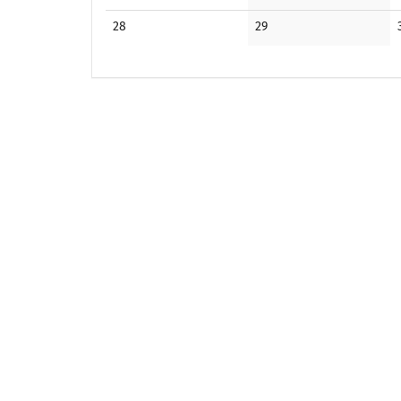
Veranstaltungen
Veranstaltungen
Keine
Keine
28
29
Veranstaltungen
Veranstaltungen