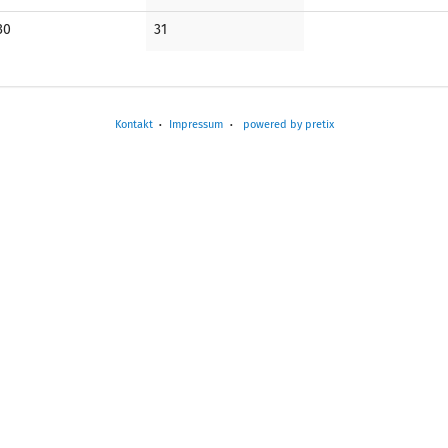
Veranstaltungen
Veranstaltungen
Veranstaltungen
Keine
Keine
30
31
Veranstaltungen
Veranstaltungen
Kontakt
Impressum
powered by pretix